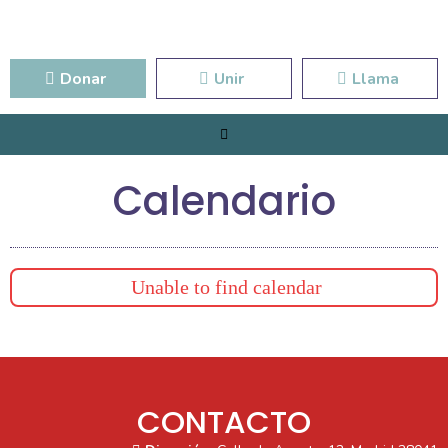
Donar
Unir
Llama
Calendario
Unable to find calendar
CONTACTO